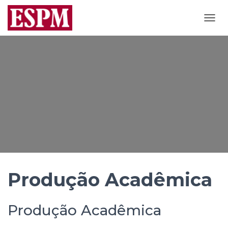
A
L
T
E
R
N
A
R
N
A
V
E
G
A
Ç
Ã
Produção Acadêmica
O
Produção Acadêmica