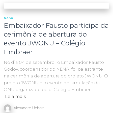
Nena
Embaixador Fausto participa da
cerimônia de abertura do
evento JWONU – Colégio
Embraer
No dia 04 de setembro, o Embaixador Fausto
Godoy, coordenador do NENA, foi palestrante
na cerimônia de abertura do projeto JWONU. O
projeto JWONU é o evento de simulação da
ONU organizado pelo Colégio Embraer,
Leia mais
Alexandre Uehara